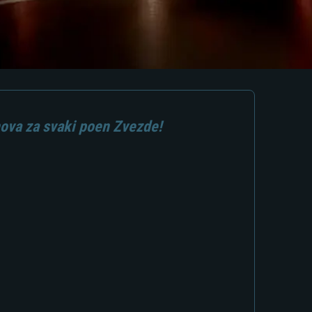
nova za svaki poen Zvezde!