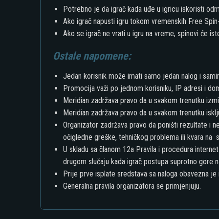
Potrebno je da igrač kada uđe u igricu iskoristi o
Ako igrač napusti igru tokom vremenskih Free Spin-
Ako se igrač ne vrati u igru na vreme, spinovi će is
Ostale napomene:
Jedan korisnik može imati samo jedan nalog i sam
Promocija važi po jednom korisniku, IP adresi i do
Meridian zadržava pravo da u svakom trenutku izmij
Meridian zadržava pravo da u svakom trenutku isklj
Organizator zadržava pravo da poništi rezultate i ne 
očigledne greške, tehničkog problema ili kvara na saj
U skladu sa članom 12a Pravila i procedura internet
drugom slučaju kada igrač postupa suprotno gore n
Prije prve isplate sredstava sa naloga obavezna je i
Generalna pravila organizatora se primjenjuju.