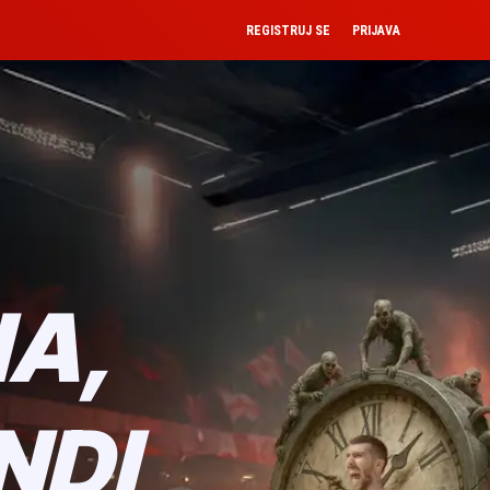
REGISTRUJ SE
PRIJAVA
NA,
NDI