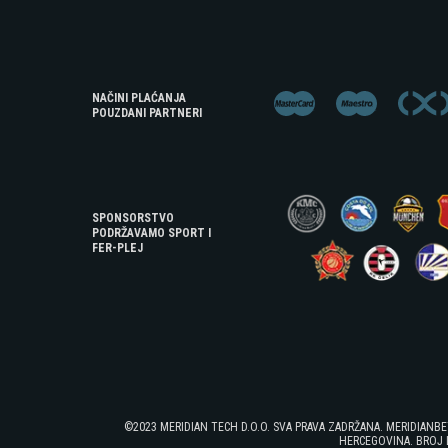
NAČINI PLAĆANJA
POUZDANI PARTNERI
SPONSORSTVO
PODRŽAVAMO SPORT I
FER-PLEJ
©2023 MERIDIAN TECH D.O.O. SVA PRAVA ZADRŽANA. MERIDIANB
HERCEGOVINA. BROJ L