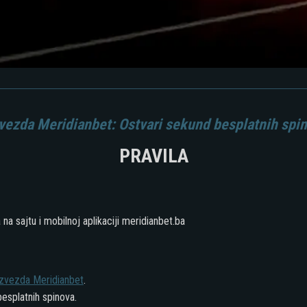
vezda Meridianbet: Ostvari sekund besplatnih spi
PRAVILA
a sajtu i mobilnoj aplikaciji meridianbet.ba
 zvezda Meridianbet
.
esplatnih spinova.