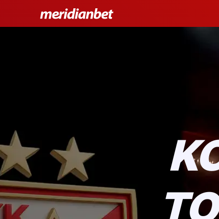
KO
TO