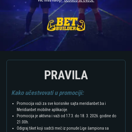
Već imaš nalog?
ULOGUJ SE OVDJE
PRAVILA
​​Kako učestvovati u promociji:
Promocija važi za sve korisnike sajta meridianbet.ba i
Meridianbet mobilne aplikacije.
Promocija je aktivna i važi od 17.3. do 18. 3. 2026. godine do
21.00h.
Odigraj tiket koji sadrži meč iz ponude Lige šampiona sa