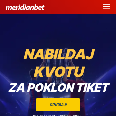
REGISTRUJ SE
PRIJAVA
NABILDAJ
KVOTU
ZA POKLON TIKET
ODIGRAJ!