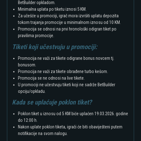
BetBuilder opkladom.
Minimalna uplata po tiketu iznosi 5 KM.
Za učešće u promociji, igrač mora izvršiti uplatu depozita
tokom trajanja promocije u minimalnom iznosu od 10 KM.
Promocija se odnosi na prvi hronološki odigran tiket po
pravilima promocije.
Tiketi koji učestvuju u promociji:
Promocija ne važi za tikete odigrane bonus novcem tj.
bonusom.
Promocija ne važi za tikete obrađene turbo kešom.
Promocija se ne odnosi na live tikete.
U promociji ne učestvuju tiketi koji ne sadrže BetBuilder
opciju/opkladu.
Kada se uplaćuje poklon tiket?
Poklon tiket u iznosu od 5 KM biće uplaćen 19.03.2026. godine
do 12:00 h.
Nakon uplate poklon tiketa, igrači će biti obaviješteni putem
notifikacije na svom nalogu.