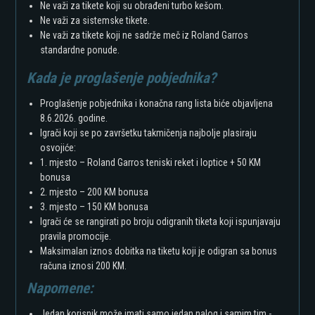
Ne važi za tikete koji su obrađeni turbo kešom.
Ne važi za sistemske tikete.
Ne važi za tikete koji ne sadrže meč iz Roland Garros
standardne ponude.
Kada je proglašenje pobjednika?
Proglašenje pobjednika i konačna rang lista biće objavljena
8.6.2026. godine.
Igrači koji se po završetku takmičenja najbolje plasiraju
osvojiće:
1. mjesto – Roland Garros teniski reket i loptice + 50 KM
bonusa
2. mjesto – 200 KM bonusa
3. mjesto – 150 KM bonusa
Igrači će se rangirati po broju odigranih tiketa koji ispunjavaju
pravila promocije.
Maksimalan iznos dobitka na tiketu koji je odigran sa bonus
računa iznosi 200 KM.
Napomene:
Jedan korisnik može imati samo jedan nalog i samim tim -