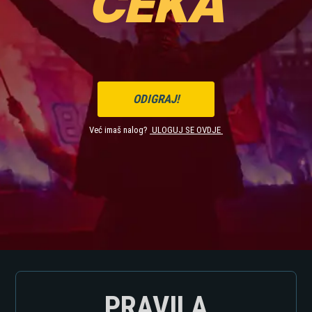
ČEKA
ODIGRAJ!
Već imaš nalog?
ULOGUJ SE OVDJE
PRAVILA