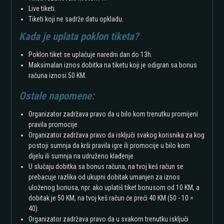
Live tiketi.
Tiketi koji ne sadrže datu opkladu.
Kada je uplata poklon tiketa?
Poklon tiket se uplaćuje naredni dan do 13h.
Maksimalan iznos dobitka na tiketu koji je odigran sa bonus
računa iznosi 50 KM.
Ostale napomene:
Organizator zadržava pravo da u bilo kom trenutku promijeni
pravila promocije.
Organizator zadržava pravo da isključi svakog korisnika za kog
postoji sumnja da krši pravila igre ili promocije u bilo kom
dijelu ili sumnja na udruženo klađenje.
U slučaju dobitka sa bonus računa, na tvoj keš račun se
prebacuje razlika od ukupni dobitak umanjen za iznos
uloženog bonusa, npr. ako uplatiš tiket bonusom od 10 KM, a
dobitak je 50 KM, na tvoj keš račun će preći 40 KM (50 - 10 =
40).
Organizator zadržava pravo da u svakom trenutku isključi