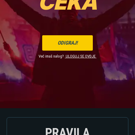
ČEKA
ODIGRAJ!
Već imaš nalog?
ULOGUJ SE OVDJE
PRAVILA