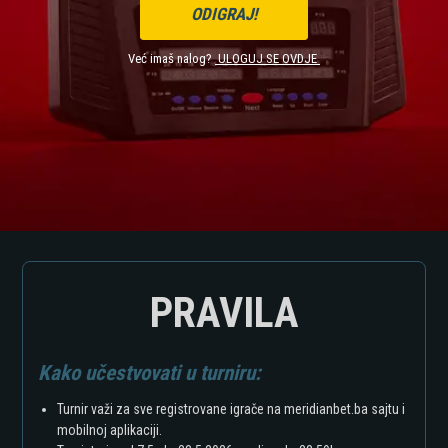
ODIGRAJ!
Već imaš nalog?
ULOGUJ SE OVDJE
PRAVILA
Kako učestvovati u turniru:
Turnir važi za sve registrovane igrače na meridianbet.ba sajtu i
mobilnoj aplikaciji.