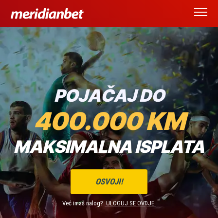
REGISTRUJ SE
PRIJAVA
POJAČAJ DO
400.000 KM
MAKSIMALNA ISPLATA
OSVOJI!
Već imaš nalog?
ULOGUJ SE OVDJE