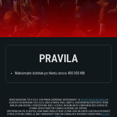
PRAVILA
Maksimalni dobitak po tiketu iznosi 400.000 KM.
©2023 MERIDIAN TECH D.O.O. SVA PRAVA ZADRŽANA. MERIDIANBET JE
SPORTSKA KLADIONICA
U
VLASNIŠTVU MERIDIAN TECH D.O.O. (REGISTARSKI BROJ 1828711), SKENDERA KULENOVIĆA 91, 78 000
BANJA LUKA, BOSNA I HERCEGOVINA. BROJ LICENCE: 06.05/463-40/23 IZDATA 08.06.2023. GODINE OD
STRANE MINISTARSTVA FINANSIJA REPUBLIKE SRPSKE.
UPOTREBA SAJTA JE DOZVOLJENA SAMO PUNOLETNIM LICIMA! IGRE NA SREĆU IZAZIVAJU OVISNOST,
STRES, UTIČU NA ZDRAVLJE, KAO I MOGUĆNOST GUBITKA ZNAČAJNIH NOVČANIH SREDSTAVA (
SAZNAJ