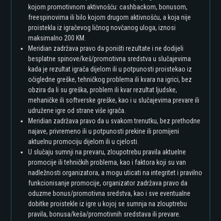
kojom promotivnom aktivnošću: cashbackom, bonusom,
freespinovima ili bilo kojom drugom aktivnošću, a koja nije
proistekla iz igračevog ličnog novčanog uloga, iznosi
maksimalno 200 KM.
Meridian zadržava pravo da poništi rezultate i ne dodijeli
besplatne spinove/keš/promotivna sredstva u slučajevima
kada je rezultat igrača dijelom ili u potpunosti proistekao iz
očigledne greške, tehničkog problema ili kvara na igrici, bez
obzira da li su greška, problem ili kvar rezultat ljudske,
mehaničke ili softverske greške, kao i u slučajevima prevare ili
udružene igre od strane više igrača.
Meridian zadržava pravo da u svakom trenutku, bez prethodne
najave, privremeno ili u potpunosti prekine ili promijeni
aktuelnu promociju dijelom ili u cjelosti.
U slučaju sumnji na prevaru, zloupotrebu pravila aktuelne
promocije ili tehničkih problema, kao i faktora koji su van
nadležnosti organizatora, a mogu uticati na integritet i pravilno
funkcionisanje promocije, organizator zadržava pravo da
oduzme bonus/promotivna sredstva, kao i sve eventualne
dobitke proistekle iz igre u kojoj se sumnja na zlouptrebu
pravila, bonusa/keša/promotivnih sredstava ili prevare.