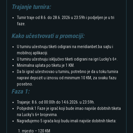
Trajanje turnira:
Turnir traje od 8.6. do 28.6. 2026 u 23:59h i podjeljen je u tri
faze.
Kako učestvovati u promociji:
U turniru učestvuju tiketi odigrani na meridianbet.ba sajtu i
mobilnoj aplikaciji.
U turniru učestvuju isključivo tiketi odigrani na igri Lucky’s 6+.
Minimalna uplata po tiketu je 1 KM.
Da bi igrač učestvovao u turniru, potrebno je da u toku turnira
napravi depozit u iznosu od minimum 10 KM, za svaku fazu
posebno.
Faza 1:
Trajanje: 8.6. od 00:00h do 14.6.2026. u 23:59h.
Pobjednik 1 Faze je igrač koji bude imao najviše dobitnih tiketa
na Lucky's 6+ brojevima.
Nagrađujemo 5 igrača koji budu imali najviše dobitnih tiketa:
1. mjesto – 120 KM