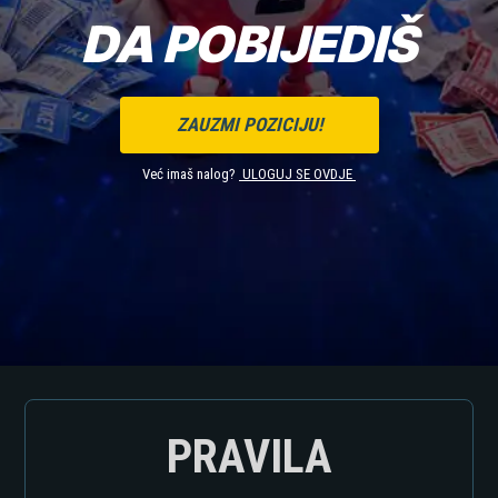
DA POBIJEDIŠ
ZAUZMI POZICIJU!
Već imaš nalog?
ULOGUJ SE OVDJE
PRAVILA