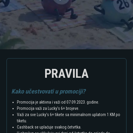
PRAVILA
Kako učestvovati u promociji?
Promocija je aktivna i važi od 07.09.2023. godine.
Promocija važi za Lucky’s 6+ brojeve.
Važi za sve Lucky’s 6+ tikete sa minimalnom uplatom 1 KM po
tiketu.
Cashback se uplaćuje svakog četvrtka.