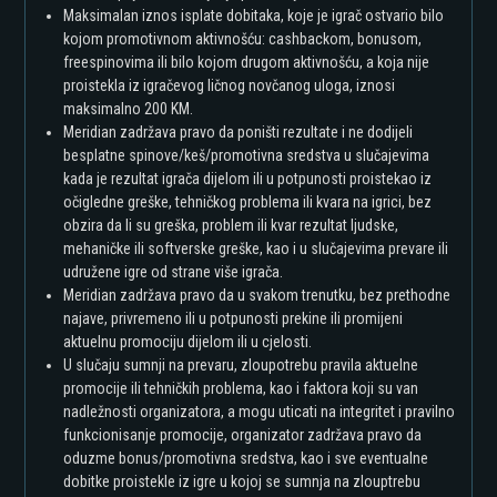
Maksimalan iznos isplate dobitaka, koje je igrač ostvario bilo
kojom promotivnom aktivnošću: cashbackom, bonusom,
freespinovima ili bilo kojom drugom aktivnošću, a koja nije
proistekla iz igračevog ličnog novčanog uloga, iznosi
maksimalno 200 KM.
Meridian zadržava pravo da poništi rezultate i ne dodijeli
besplatne spinove/keš/promotivna sredstva u slučajevima
kada je rezultat igrača dijelom ili u potpunosti proistekao iz
očigledne greške, tehničkog problema ili kvara na igrici, bez
obzira da li su greška, problem ili kvar rezultat ljudske,
mehaničke ili softverske greške, kao i u slučajevima prevare ili
udružene igre od strane više igrača.
Meridian zadržava pravo da u svakom trenutku, bez prethodne
najave, privremeno ili u potpunosti prekine ili promijeni
aktuelnu promociju dijelom ili u cjelosti.
U slučaju sumnji na prevaru, zloupotrebu pravila aktuelne
promocije ili tehničkih problema, kao i faktora koji su van
nadležnosti organizatora, a mogu uticati na integritet i pravilno
funkcionisanje promocije, organizator zadržava pravo da
oduzme bonus/promotivna sredstva, kao i sve eventualne
dobitke proistekle iz igre u kojoj se sumnja na zlouptrebu