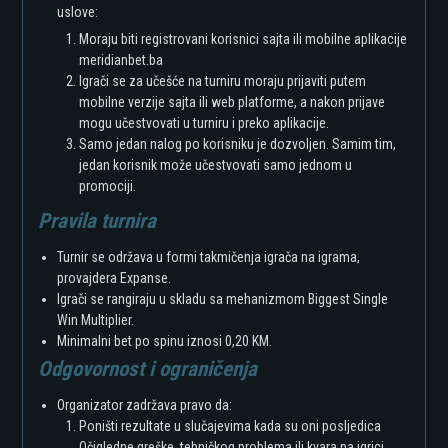
uslove:
Moraju biti registrovani korisnici sajta ili mobilne aplikacije
meridianbet.ba
Igrači se za učešće na turniru moraju prijaviti putem
mobilne verzije sajta ili web platforme, a nakon prijave
mogu učestvovati u turniru i preko aplikacije.
Samo jedan nalog po korisniku je dozvoljen. Samim tim,
jedan korisnik može učestvovati samo jednom u
promociji.
Pravila turnira
Turnir se održava u formi takmičenja igrača na igrama,
provajdera Expanse.
Igrači se rangiraju u skladu sa mehanizmom Biggest Single
Win Multiplier.
Minimalni bet po spinu iznosi 0,20 KM.
Odgovornost i ograničenja
Organizator zadržava pravo da:
Poništi rezultate u slučajevima kada su oni posljedica
Očigledne greške, tehničkog problema ili kvara na igrici