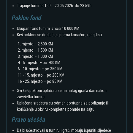
Trajanje turnira 01.05 - 20.05.2026. do 23:59h
Poklon fond
Ukupan fond turnira iznosi 10.000 KM.
Keš pokloni se dodjeljuju prema konačnoj rang-listi:
1. mjesto – 2.500 KM
2. mjesto – 1.500 KM
3. mjesto – 1.000 KM
4 - 5. mjesto – po 700 KM
6 - 10. mjesto – po 350 KM
11 - 15. mjesto – po 200 KM
16 - 25. mjesto – po 85 KM
Svi keš pokloni uplaćuju se na nalog igrača dan nakon
završetka turnira.
Uplaćena sredstva su odmah dostupna za podizanje ili
korišćenje u okviru kompletne ponude na sajtu.
Pravo učešća
Da bi učestvovali u turniru, igrači moraju ispuniti sljedeće