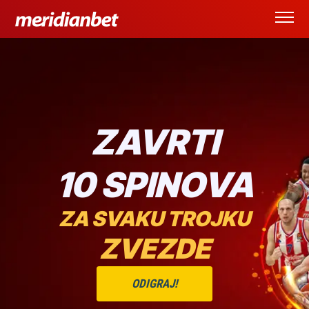
REGISTRUJ SE
PRIJAVA
ZAVRTI
10 SPINOVA
ZA SVAKU TROJKU
ZVEZDE
ODIGRAJ!