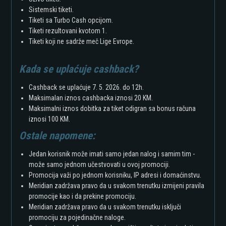
Sistemski tiketi.
Tiketi sa Turbo Cash opcijom.
Tiketi rezultovani kvotom 1.
Tiketi koji ne sadrže meč Lige Evrope.
Kada se uplaćuje cashback?
Cashback se uplaćuje 7. 5. 2026. do 12h.
Maksimalan iznos cashbacka iznosi 20 KM.
Maksimalni iznos dobitka za tiket odigran sa bonus računa
iznosi 100 KM.
Ostale napomene:
Jedan korisnik može imati samo jedan nalog i samim tim -
može samo jednom učestvovati u ovoj promociji.
Promocija važi po jednom korisniku, IP adresi i domaćinstvu.
Meridian zadržava pravo da u svakom trenutku izmijeni pravila
promocije kao i da prekine promociju.
Meridian zadržava pravo da u svakom trenutku isključi
promociju za pojedinačne naloge.