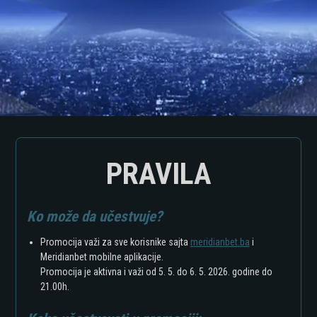
PRAVILA
Ko može da učestvuje?
Promocija važi za sve korisnike sajta
meridianbet.ba
i
Meridianbet mobilne aplikacije.
Promocija je aktivna i važi od 5. 5. do 6. 5. 2026. godine do
21.00h.