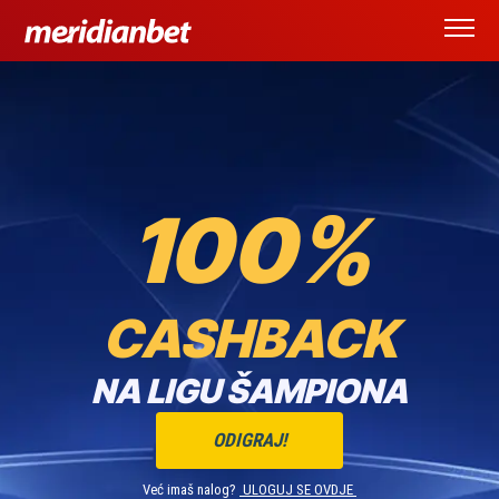
REGISTRUJ SE
PRIJAVA
100%
CASHBACK
NA LIGU ŠAMPIONA
ODIGRAJ!
Već imaš nalog?
ULOGUJ SE OVDJE