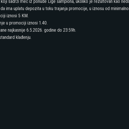
 koji sadrži meč iz ponude Lige šampiona, ukoliko je rezultovan kao nedo
da ima uplatu depozita u toku trajanja promocije, u iznosu od minimalno
iji iznosi 5 KM.
je u promociji iznosi 1.40.
vane najkasnije 6.5.2026. godine do 23:59h.
standard klađenju.