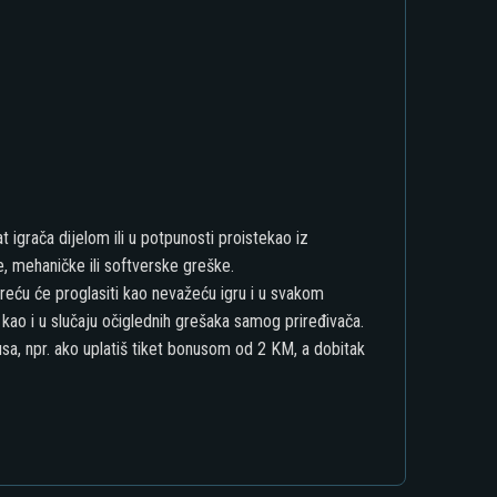
t igrača dijelom ili u potpunosti proistekao iz
ke, mehaničke ili softverske greške.
sreću će proglasiti kao nevažeću igru i u svakom
ao i u slučaju očiglednih grešaka samog priređivača.
sa, npr. ako uplatiš tiket bonusom od 2 KM, a dobitak