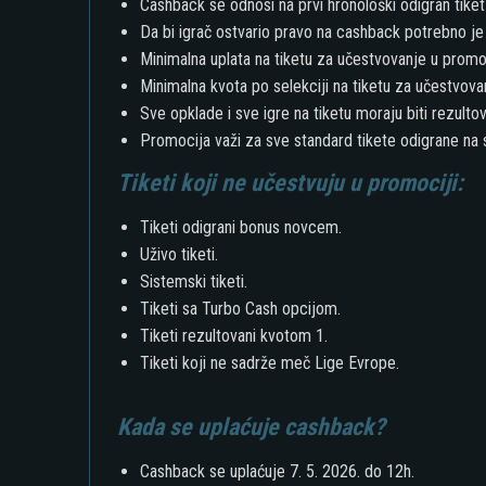
Cashback se odnosi na prvi hronološki odigran tiket
Da bi igrač ostvario pravo na cashback potrebno je 
Minimalna uplata na tiketu za učestvovanje u promoc
Minimalna kvota po selekciji na tiketu za učestvovan
Sve opklade i sve igre na tiketu moraju biti rezulto
Promocija važi za sve standard tikete odigrane na 
Tiketi koji ne učestvuju u promociji:
Tiketi odigrani bonus novcem.
Uživo tiketi.
Sistemski tiketi.
Tiketi sa Turbo Cash opcijom.
Tiketi rezultovani kvotom 1.
Tiketi koji ne sadrže meč Lige Evrope.
Kada se uplaćuje cashback?
Cashback se uplaćuje 7. 5. 2026. do 12h.