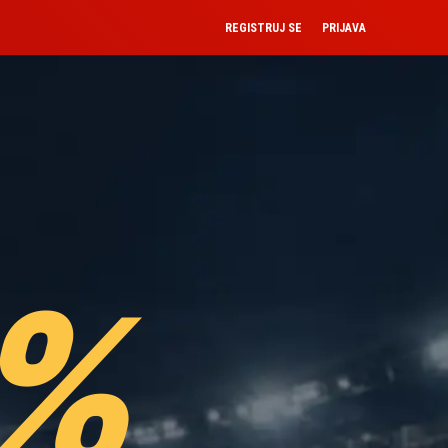
REGISTRUJ SE
PRIJAVA
%