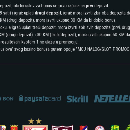
epozit, obrtni uslov za bonus se prvo računa na
prvi
depozit.
 sati) i igrač uplati
drugi depozit
, igrač mora izvrti zbir oba depozita d
 KM (drugi depozit), mora izvrti ukupno 30 KM da bi dobio bonus.
oku, a igrač uplati treći depozit, mora izvrti zbir svih depozita (prvi, drugi
KM (drugi depozit), i 30 KM (treći depozit), mora izvrti ukupno 60 KM da
eti rezultovani kvotom 1 ne ulaze u promociju.
tnog uslova" svog kazino bonusa putem opcije "MOJ NALOG/SLOT PROMOCI