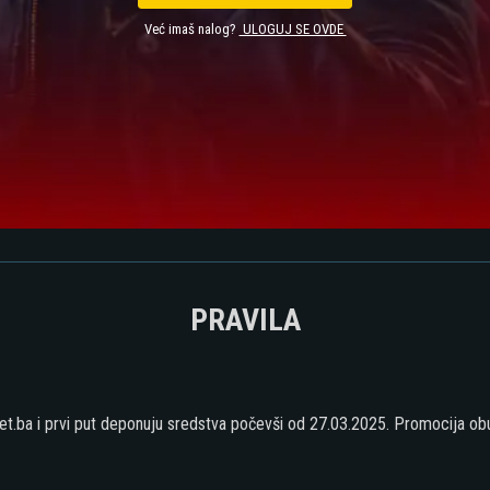
Već imaš nalog?
ULOGUJ SE OVDE
PRAVILA
ianbet.ba i prvi put deponuju sredstva počevši od 27.03.2025. Promocija