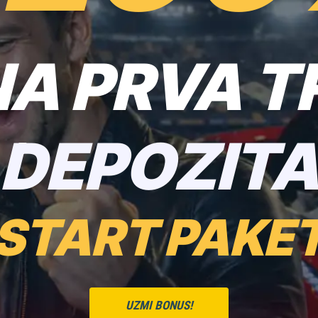
NA PRVA TR
DEPOZIT
START PAKE
UZMI BONUS!