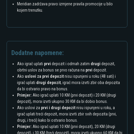
Meridian zadržava pravo izmjene pravila promocije u bilo
kojem trenutku.
Dodatne napomene:
Ako igrač uplati
prvi
depozit i odmah zatim
drugi
depozit,
obrtni uslov za bonus se prvo računa na
prvi
depozit.
Ako
uslovi za prvi depozit
nisu ispunjeni u roku (48 sati) i
igrač uplati
drugi depozit
, igrač mora izvrti zbir oba depozita
da bi ostvario pravo na bonus.
Primjer:
Ako igrač uplati 10 KM (prvi depozit) i 20 KM (drugi
depozit), mora izvrti ukupno 30 KM da bi dobio bonus.
Ako uslovi za
prvi i drugi depozit
nisu ispunjeni u roku, a
igrač uplati treći depozit, mora izvrti zbir svih depozita (prvi,
drugi, i treći) kako bi ostvario bonus.
Primjer:
Ako igrač uplati 10 KM (prvi depozit), 20 KM (drugi
depozit), i 30 KM (treći depozit), mora izvrti ukupno 60 KM da bi