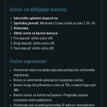
Uslovi za dobijanje bonusa:
Iskoristite uplaćeni depozit na:
Sportskoj ponudi:
Minimalno 3 para, kvota po paru 1.35. i/ili
Slotovima.
Obrtni uslov za kazino bonuse:
Prvi depozit: obrtni uslov x30.
Drugi depozit: obrtni uslov x30.
Treći depozit: obrtni uslov x30.
Važne napomene:
Vremenski rokovi za uplatu depozita počinju teći od trenutka
registracije.
Bonus se automatski uplaćuje po ispunjenju uslova.
Bonusi mogu biti prihvaćeni u roku od 72h, a nakon toga važe
48h.
Kazino bonus se koristi na Expanse i Pragmatic igrama
(označene žutim paketićem).
Promocija važi za jednog korisnika, IP adresu i domaćinstvo.