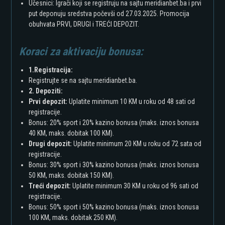
Učesnici: Igrači koji se registruju na sajtu meridianbet.ba i prvi
put deponuju sredstva počevši od 27.03.2025. Promocija
obuhvata PRVI, DRUGI i TREĆI DEPOZIT.
Koraci za aktivaciju bonusa:
1.Registracija:
Registrujte se na sajtu meridianbet.ba.
2. Depoziti:
Prvi depozit:
Uplatite minimum 10 KM u roku od 48 sati od
registracije.
Bonus: 20% sport i 20% kazino bonusa (maks. iznos bonusa
40 KM, maks. dobitak 100 KM).
Drugi depozit:
Uplatite minimum 20 KM u roku od 72 sata od
registracije.
Bonus: 30% sport i 30% kazino bonusa (maks. iznos bonusa
50 KM, maks. dobitak 150 KM).
Treći depozit:
Uplatite minimum 30 KM u roku od 96 sati od
registracije.
Bonus: 50% sport i 50% kazino bonusa (maks. iznos bonusa
100 KM, maks. dobitak 250 KM).