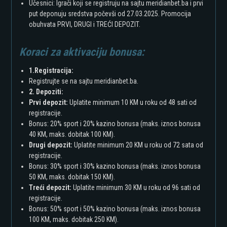
Učesnici: Igrači koji se registruju na sajtu meridianbet.ba i prvi
put deponuju sredstva počevši od 27.03.2025. Promocija
obuhvata PRVI, DRUGI i TREĆI DEPOZIT.
Koraci za aktivaciju bonusa:
1.Registracija:
Registrujte se na sajtu meridianbet.ba.
2. Depoziti:
Prvi depozit:
Uplatite minimum 10 KM u roku od 48 sati od
registracije.
Bonus: 20% sport i 20% kazino bonusa (maks. iznos bonusa
40 KM, maks. dobitak 100 KM).
Drugi depozit:
Uplatite minimum 20 KM u roku od 72 sata od
registracije.
Bonus: 30% sport i 30% kazino bonusa (maks. iznos bonusa
50 KM, maks. dobitak 150 KM).
Treći depozit:
Uplatite minimum 30 KM u roku od 96 sati od
registracije.
Bonus: 50% sport i 50% kazino bonusa (maks. iznos bonusa
100 KM, maks. dobitak 250 KM).