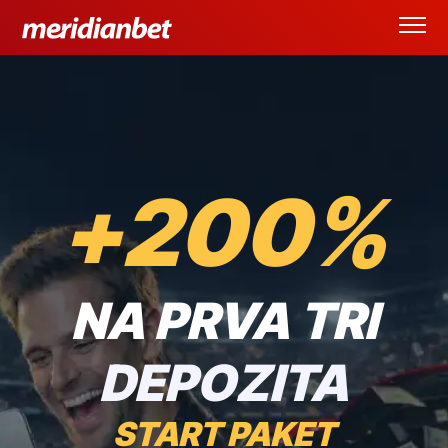
REGISTRUJ SE
PRIJAVA
+200%
NA PRVA TRI
DEPOZITA
START PAKET