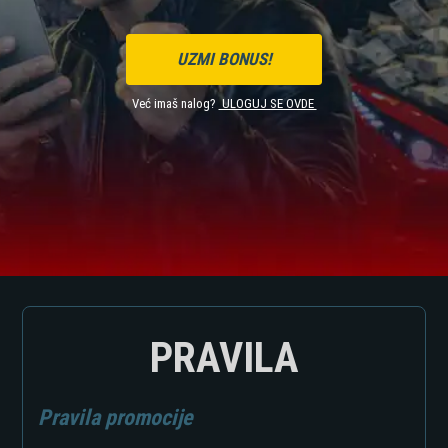
UZMI BONUS!
Već imaš nalog?
ULOGUJ SE OVDE
PRAVILA
Pravila promocije