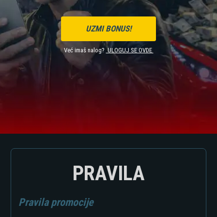
UZMI BONUS!
Već imaš nalog?
ULOGUJ SE OVDE
PRAVILA
Pravila promocije