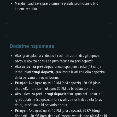
Meridian zadržava pravo izmjene pravila promocije u bilo
kojem trenutku.
Dodatne napomene:
Ako igrač uplati
prvi
depozit i odmah zatim
drugi
depozit,
obrtni uslov za bonus se prvo računa na
prvi
depozit.
Ako
uslovi za prvi depozit
nisu ispunjeni u roku (48 sati) i
igrač uplati
drugi depozit
, igrač mora izvrti zbir oba depozita
da bi ostvario pravo na bonus.
Primjer:
Ako igrač uplati 10 KM (prvi depozit) i 20 KM (drugi
depozit), mora izvrti ukupno 30 KM da bi dobio bonus.
Ako uslovi za
prvi i drugi depozit
nisu ispunjeni u roku, a
igrač uplati treći depozit, mora izvrti zbir svih depozita (prvi,
drugi, i treći) kako bi ostvario bonus.
Primjer:
Ako igrač uplati 10 KM (prvi depozit), 20 KM (drugi
depozit), i 30 KM (treći depozit), mora izvrti ukupno 60 KM da bi