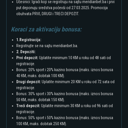
Učesnici: Igrači koji se registruju na sajtu meridianbet.ba i prvi
put deponuju sredstva počevši od 27.03.2025. Promocija
obuhvata PRVI, DRUGI i TREĆI DEPOZIT.
Koraci za aktivaciju bonusa:
1.Registracija:
Registrujte se na sajtu meridianbet.ba.
2. Depoziti:
Prvi depozit:
Uplatite minimum 10 KM u roku od 48 sati od
registracije.
Bonus: 20% sport i 20% kazino bonusa (maks. iznos bonusa
40 KM, maks. dobitak 100 KM).
Drugi depozit:
Uplatite minimum 20 KM u roku od 72 sata od
registracije.
Bonus: 30% sport i 30% kazino bonusa (maks. iznos bonusa
50 KM, maks. dobitak 150 KM).
Treći depozit:
Uplatite minimum 30 KM u roku od 96 sati od
registracije.
Bonus: 50% sport i 50% kazino bonusa (maks. iznos bonusa
100 KM, maks. dobitak 250 KM).