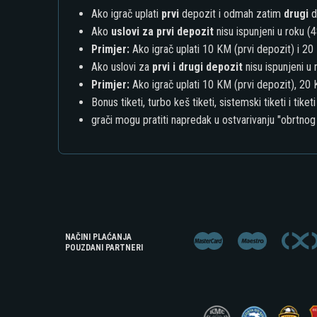
Ako igrač uplati
prvi
depozit i odmah zatim
drugi
d
Ako
uslovi za prvi depozit
nisu ispunjeni u roku (48
Primjer:
Ako igrač uplati 10 KM (prvi depozit) i 20
Ako uslovi za
prvi i drugi depozit
nisu ispunjeni u r
Primjer:
Ako igrač uplati 10 KM (prvi depozit), 20 
Bonus tiketi, turbo keš tiketi, sistemski tiketi i tik
grači mogu pratiti napredak u ostvarivanju "obr
NAČINI PLAĆANJA
POUZDANI PARTNERI