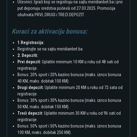
Učesnici: Igrači koji se registruju na sajtu meridianbet.ba i prvi
put deponuju sredstva počevši od 27.03.2025. Promocija
obuhvata PRVI, DRUGI i TREĆI DEPOZIT.
Koraci za aktivaciju bonusa:
1.Registracija:
Registrujte se na sajtu meridianbet.ba.
2. Depoziti:
Prvi depozit:
Uplatite minimum 10 KM u roku od 48 sati od
registracije.
Bonus: 20% sport i 20% kazino bonusa (maks. iznos bonusa
40 KM, maks. dobitak 100 KM).
Drugi depozit:
Uplatite minimum 20 KM u roku od 72 sata od
registracije.
Bonus: 30% sport i 30% kazino bonusa (maks. iznos bonusa
50 KM, maks. dobitak 150 KM).
Treći depozit:
Uplatite minimum 30 KM u roku od 96 sati od
registracije.
Bonus: 50% sport i 50% kazino bonusa (maks. iznos bonusa
100 KM, maks. dobitak 250 KM).