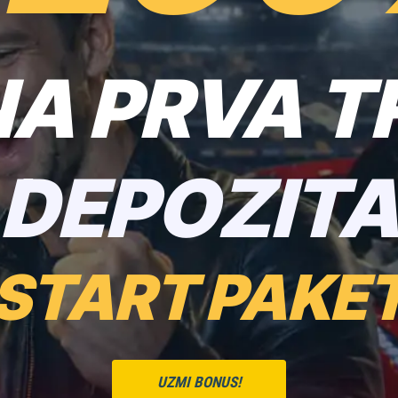
NA PRVA TR
DEPOZIT
START PAKE
UZMI BONUS!