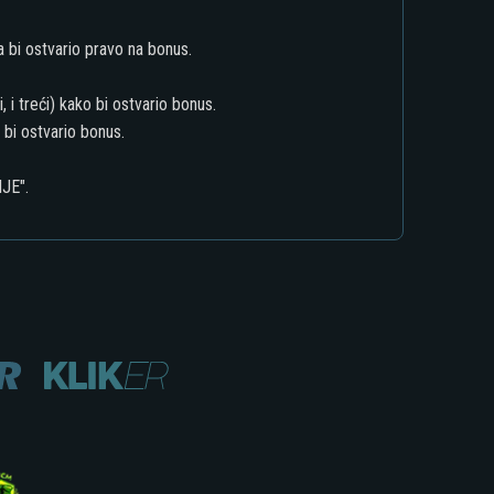
a bi ostvario pravo na bonus.
, i treći) kako bi ostvario bonus.
 bi ostvario bonus.
JE".