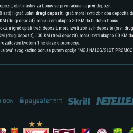
epozit, obrtni uslov za bonus se prvo računa na
prvi
depozit.
 sati) i igrač uplati
drugi depozit
, igrač mora izvrti zbir oba depozita d
 KM (drugi depozit), mora izvrti ukupno 30 KM da bi dobio bonus.
oku, a igrač uplati treći depozit, mora izvrti zbir svih depozita (prvi, drugi
KM (drugi depozit), i 30 KM (treći depozit), mora izvrti ukupno 60 KM da
eti rezultovani kvotom 1 ne ulaze u promociju.
tnog uslova" svog kazino bonusa putem opcije "MOJ NALOG/SLOT PROMOCI