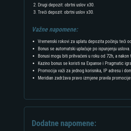
Drugi depozit: obrtni uslov x30.
Treći depozit: obrtni uslov x30.
Važne napomene:
Vremenski rokovi za uplatu depozita počinju teći od
Bonus se automatski uplaćuje po ispunjenju uslova.
Bonusi mogu biti prihvaćeni u roku od 72h, a nakon
Kazino bonus se koristi na Expanse i Pragmatic ig
Promocija važi za jednog korisnika, IP adresu i do
Meridian zadržava pravo izmjene pravila promocije 
Dodatne napomene: