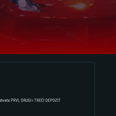
 obuhvata PRVI, DRUGI i TREĆI DEPOZIT.