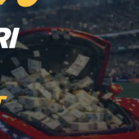
I
A
T