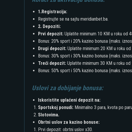
1.Registracija:
Registrujte se na sajtu meridianbet.ba.
2. Depoziti:
Prvi depozit:
Uplatite minimum 10 KM u roku od 48 
Bonus: 20% sport i 20% kazino bonusa (maks. izno
Drugi depozit:
Uplatite minimum 20 KM u roku od 7
Bonus: 30% sport i 30% kazino bonusa (maks. izno
Treći depozit:
Uplatite minimum 30 KM u roku od 96
Bonus: 50% sport i 50% kazino bonusa (maks. izno
Uslovi za dobijanje bonusa:
Iskoristite uplaćeni depozit na:
Sportskoj ponudi:
Minimalno 3 para, kvota po paru 1
Slotovima.
Obrtni uslov za kazino bonuse:
Prvi depozit: obrtni uslov x30.