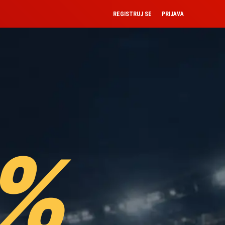
REGISTRUJ SE
PRIJAVA
%