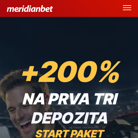
REGISTRUJ SE
PRIJAVA
+200%
NA PRVA TRI
DEPOZITA
START PAKET