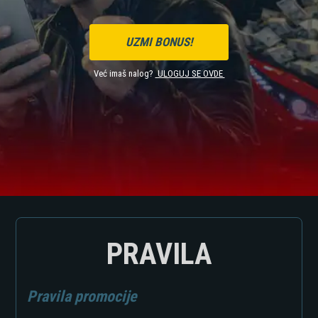
UZMI BONUS!
Već imaš nalog?
ULOGUJ SE OVDE
PRAVILA
Pravila promocije