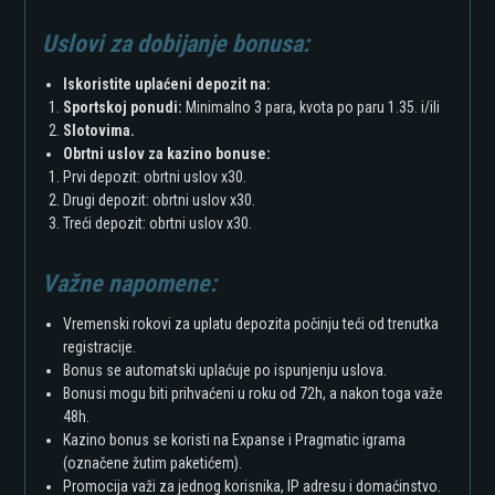
Uslovi za dobijanje bonusa:
Iskoristite uplaćeni depozit na:
Sportskoj ponudi:
Minimalno 3 para, kvota po paru 1.35. i/ili
Slotovima.
Obrtni uslov za kazino bonuse:
Prvi depozit: obrtni uslov x30.
Drugi depozit: obrtni uslov x30.
Treći depozit: obrtni uslov x30.
Važne napomene:
Vremenski rokovi za uplatu depozita počinju teći od trenutka
registracije.
Bonus se automatski uplaćuje po ispunjenju uslova.
Bonusi mogu biti prihvaćeni u roku od 72h, a nakon toga važe
48h.
Kazino bonus se koristi na Expanse i Pragmatic igrama
(označene žutim paketićem).
Promocija važi za jednog korisnika, IP adresu i domaćinstvo.