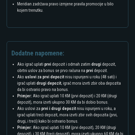
Meridian zadržava pravo izmjene pravila promocije u bilo
kojem trenutku.
Dodatne napomene:
Ako igrač uplati
prvi
depozit i odmah zatim
drugi
depozit,
obrtni uslov za bonus se prvo računa na
prvi
depozit.
Ako
uslovi za prvi depozit
nisu ispunjeni u roku (48 sati) i
igrač uplati
drugi depozit
, igrač mora izvrti zbir oba depozita
da bi ostvario pravo na bonus.
Primjer:
Ako igrač uplati 10 KM (prvi depozit) i 20 KM (drugi
depozit), mora izvrti ukupno 30 KM da bi dobio bonus.
Ako uslovi za
prvi i drugi depozit
nisu ispunjeni u roku, a
igrač uplati treći depozit, mora izvrti zbir svih depozita (prvi,
drugi, i treći) kako bi ostvario bonus.
Primjer:
Ako igrač uplati 10 KM (prvi depozit), 20 KM (drugi
depozit), i 30 KM (treći depozit), mora izvrti ukupno 60 KM da bi