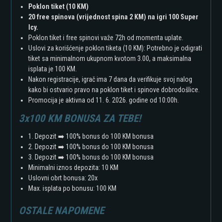
Poklon tiket (10 KM)
20 free spinova (vrijednost spina 2 KM) na igri 100 Super
Icy.
Poklon tiket i free spinovi važe 72h od momenta uplate.
Uslovi za korišćenje poklon tiketa (10 KM): Potrebno je odigrati
tiket sa minimalnom ukupnom kvotom 3.00, a maksimalna
isplata je 100 KM.
Nakon registracije, igrač ima 7 dana da verifikuje svoj nalog
kako bi ostvario pravo na poklon tiket i spinove dobrodošlice.
Promocija je aktivna od 11. 6. 2026. godine od 10:00h.
3x100 KM BONUSA ZA TEBE!
1. Depozit ➡️ 100% bonus do 100 KM bonusa
2. Depozit ➡️ 100% bonus do 100 KM bonusa
3. Depozit ➡️ 100% bonus do 100 KM bonusa
Minimalni iznos depozita: 10 KM
Uslovni obrt bonusa: 20x
Max. isplata po bonusu: 100 KM
OSTALE NAPOMENE