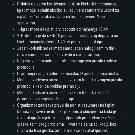
Dobitak ostvaren korišćenjem poklon tiketa ili free spinova,
igrač može isplatiti ukoliko su ispunjeni standardni uslovi za
isplatu keš dobitaka ostvarenih bonus novcem/free
spinovima:
1. Igrač mora da uplati prvi depozit od najmanje 10 KM.
2. Potrebno je da izvrti 10 puta vrijednost prvog depozita na
tikete (minimalna kvota 1.20 po paru) ili na slot igre.
Jedan korisnik može imati samo jedan nalog i samim tim -
može samo jednom učestvovati u ovoj promociji.
Registrovanjem naloga igrači prihvataju sva pravila i uslove
promocije.
Promocija važi po jednom korisniku, IP adresi i domaćinstvu.
Meridian zadržava pravo da u svakom trenutku izmijeni pravila
promocije kao i da prekine promociju.
Meridian zadržava pravo da u svakom trenutku isključi
promociju za pojedinačne naloge.
Organizator zadržava pravo da poništi rezultate i ne isplati
bonus/spinove i ne dodijeli poklone, u slučajevima kada je
rezultat igrača dijelom ili u potpunosti proistekao iz očigledne
greške, tehničkog problema ili kvara na sajtu/aplikaciji, bez
obzira da li su greška, problem ili kvar rezultat ljudske,