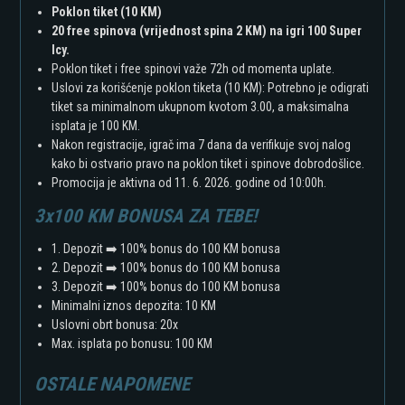
Poklon tiket (10 KM)
20 free spinova (vrijednost spina 2 KM) na igri 100 Super
Icy.
Poklon tiket i free spinovi važe 72h od momenta uplate.
Uslovi za korišćenje poklon tiketa (10 KM): Potrebno je odigrati
tiket sa minimalnom ukupnom kvotom 3.00, a maksimalna
isplata je 100 KM.
Nakon registracije, igrač ima 7 dana da verifikuje svoj nalog
kako bi ostvario pravo na poklon tiket i spinove dobrodošlice.
Promocija je aktivna od 11. 6. 2026. godine od 10:00h.
3x100 KM BONUSA ZA TEBE!
1. Depozit ➡️ 100% bonus do 100 KM bonusa
2. Depozit ➡️ 100% bonus do 100 KM bonusa
3. Depozit ➡️ 100% bonus do 100 KM bonusa
Minimalni iznos depozita: 10 KM
Uslovni obrt bonusa: 20x
Max. isplata po bonusu: 100 KM
OSTALE NAPOMENE