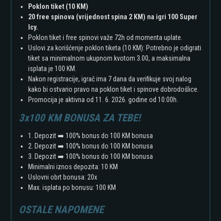
Poklon tiket (10 KM)
20 free spinova (vrijednost spina 2 KM) na igri 100 Super
Icy.
Poklon tiket i free spinovi važe 72h od momenta uplate.
Uslovi za korišćenje poklon tiketa (10 KM): Potrebno je odigrati
tiket sa minimalnom ukupnom kvotom 3.00, a maksimalna
isplata je 100 KM.
Nakon registracije, igrač ima 7 dana da verifikuje svoj nalog
kako bi ostvario pravo na poklon tiket i spinove dobrodošlice.
Promocija je aktivna od 11. 6. 2026. godine od 10:00h.
3x100 KM BONUSA ZA TEBE!
1. Depozit ➡️ 100% bonus do 100 KM bonusa
2. Depozit ➡️ 100% bonus do 100 KM bonusa
3. Depozit ➡️ 100% bonus do 100 KM bonusa
Minimalni iznos depozita: 10 KM
Uslovni obrt bonusa: 20x
Max. isplata po bonusu: 100 KM
OSTALE NAPOMENE