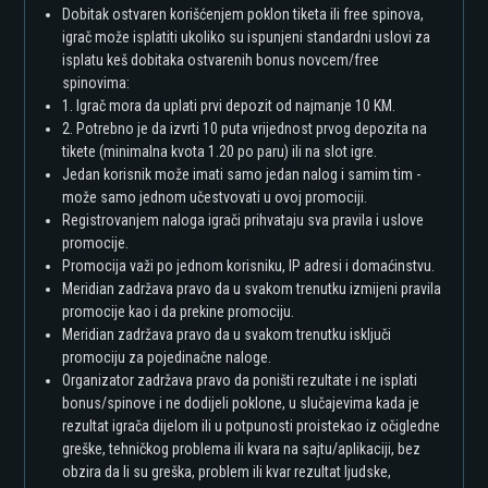
Dobitak ostvaren korišćenjem poklon tiketa ili free spinova,
igrač može isplatiti ukoliko su ispunjeni standardni uslovi za
isplatu keš dobitaka ostvarenih bonus novcem/free
spinovima:
1. Igrač mora da uplati prvi depozit od najmanje 10 KM.
2. Potrebno je da izvrti 10 puta vrijednost prvog depozita na
tikete (minimalna kvota 1.20 po paru) ili na slot igre.
Jedan korisnik može imati samo jedan nalog i samim tim -
može samo jednom učestvovati u ovoj promociji.
Registrovanjem naloga igrači prihvataju sva pravila i uslove
promocije.
Promocija važi po jednom korisniku, IP adresi i domaćinstvu.
Meridian zadržava pravo da u svakom trenutku izmijeni pravila
promocije kao i da prekine promociju.
Meridian zadržava pravo da u svakom trenutku isključi
promociju za pojedinačne naloge.
Organizator zadržava pravo da poništi rezultate i ne isplati
bonus/spinove i ne dodijeli poklone, u slučajevima kada je
rezultat igrača dijelom ili u potpunosti proistekao iz očigledne
greške, tehničkog problema ili kvara na sajtu/aplikaciji, bez
obzira da li su greška, problem ili kvar rezultat ljudske,