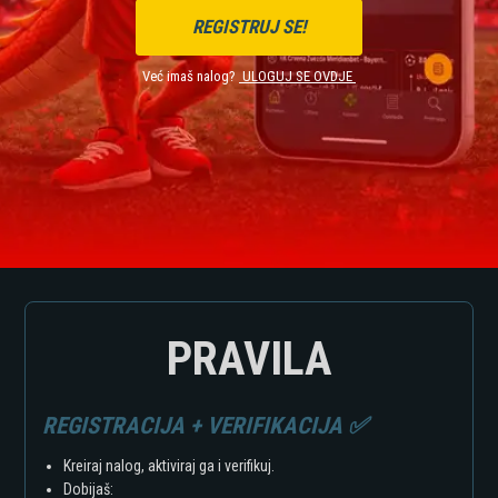
REGISTRUJ SE!
Već imaš nalog?
ULOGUJ SE OVDJE
PRAVILA
REGISTRACIJA + VERIFIKACIJA ✅
Kreiraj nalog, aktiviraj ga i verifikuj.
Dobijaš: