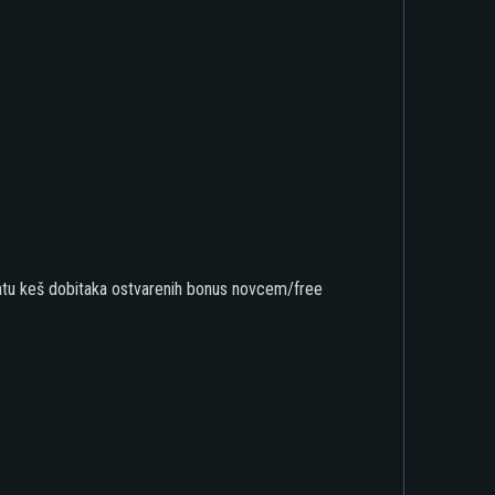
splatu keš dobitaka ostvarenih bonus novcem/free