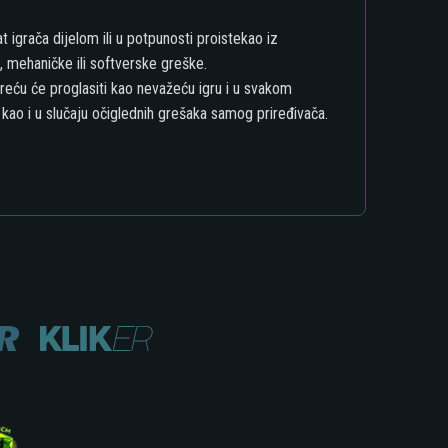
t igrača dijelom ili u potpunosti proistekao iz
e, mehaničke ili softverske greške.
sreću će proglasiti kao nevažeću igru i u svakom
ao i u slučaju očiglednih grešaka samog priređivača.