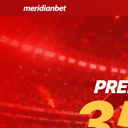
PRE
3