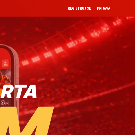
REGISTRUJ SE
PRIJAVA
ARTA
KM