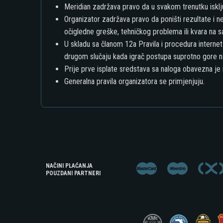
Meridian zadržava pravo da u svakom trenutku isklj
Organizator zadržava pravo da poništi rezultate i ne 
očigledne greške, tehničkog problema ili kvara na saj
U skladu sa članom 12a Pravila i procedura internet
drugom slučaju kada igrač postupa suprotno gore n
Prije prve isplate sredstava sa naloga obavezna je i
Generalna pravila organizatora se primjenjuju.
NAČINI PLAĆANJA
POUZDANI PARTNERI