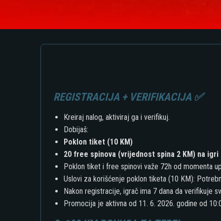
REGISTRACIJA + VERIFIKACIJA ✅
Kreiraj nalog, aktiviraj ga i verifikuj.
Dobijaš:
Poklon tiket (10 KM)
20 free spinova (vrijednost spina 2 KM) na igri 
Poklon tiket i free spinovi važe 72h od momenta up
Uslovi za korišćenje poklon tiketa (10 KM): Potreb
Nakon registracije, igrač ima 7 dana da verifikuje s
Promocija je aktivna od 11. 6. 2026. godine od 10: