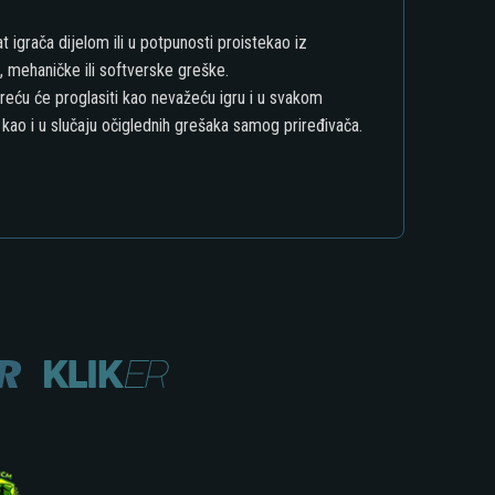
t igrača dijelom ili u potpunosti proistekao iz
e, mehaničke ili softverske greške.
sreću će proglasiti kao nevažeću igru i u svakom
ao i u slučaju očiglednih grešaka samog priređivača.