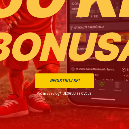
BONUS
REGISTRUJ SE!
Već imaš nalog?
ULOGUJ SE OVDJE