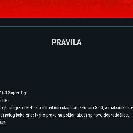
PRAVILA
100 Super Icy.
late.
no je odigrati tiket sa minimalnom ukupnom kvotom 3.00, a maksimalna i
voj nalog kako bi ostvario pravo na poklon tiket i spinove dobrodošlice.
00h.