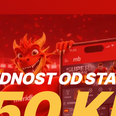
DNOST OD ST
50 