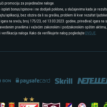
uči promociju za pojedinačne naloge.
isplati bonus/spinove i ne dodijeli poklone, u slučajevima kada je rezulta
tu/aplikaciji, bez obzira da li su greška, problem ili kvar rezultat ljudsk
 igara na sreću, broj 175/23, od 13.03.2023. godine, priređivač igara na 
avedenim pravilima i važećim zakonskim i podzakonskim opštim aktima, k
 verifikacija naloga. Kako da verifikujete nalog pogledajte
OVDJE
.