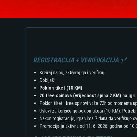
REGISTRACIJA + VERIFIKACIJA ✅
Kreiraj nalog, aktiviraj ga i verifikuj.
Dobijaš:
Poklon tiket (10 KM)
20 free spinova (vrijednost spina 2 KM) na igri 
Poklon tiket i free spinovi važe 72h od momenta up
Uslovi za korišćenje poklon tiketa (10 KM): Potreb
Nakon registracije, igrač ima 7 dana da verifikuje s
Promocija je aktivna od 11. 6. 2026. godine od 10: