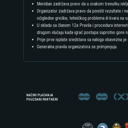
Meridian zadržava pravo da u svakom trenutku isklj
Organizator zadržava pravo da poništi rezultate i ne 
očigledne greške, tehničkog problema ili kvara na saj
U skladu sa članom 12a Pravila i procedura internet
drugom slučaju kada igrač postupa suprotno gore n
Prije prve isplate sredstava sa naloga obavezna je i
Generalna pravila organizatora se primjenjuju.
NAČINI PLAĆANJA
POUZDANI PARTNERI