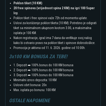
Poklon tiket (10 KM)
20 free spinova (vrijednost spina 2 KM) na igri 100 Super
Icy.
Poklon tiket i free spinovi važe 72h od momenta uplate.
Uslovi za korišćenje poklon tiketa (10 KM): Potrebno je odigrati
tiket sa minimalnom ukupnom kvotom 3.00, a maksimalna
isplata je 100 KM.
Nakon registracije, igrač ima 7 dana da verifikuje svoj nalog
kako bi ostvario pravo na poklon tiket i spinove dobrodošlice.
Promocija je aktivna od 11. 6. 2026. godine od 10:00h.
3x100 KM BONUSA ZA TEBE!
1. Depozit ➡️ 100% bonus do 100 KM bonusa
2. Depozit ➡️ 100% bonus do 100 KM bonusa
3. Depozit ➡️ 100% bonus do 100 KM bonusa
Minimalni iznos depozita: 10 KM
Uslovni obrt bonusa: 20x
Max. isplata po bonusu: 100 KM
OSTALE NAPOMENE