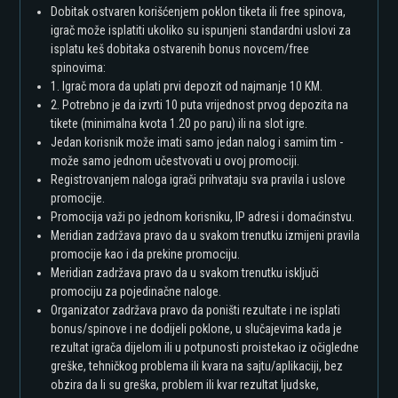
Dobitak ostvaren korišćenjem poklon tiketa ili free spinova,
igrač može isplatiti ukoliko su ispunjeni standardni uslovi za
isplatu keš dobitaka ostvarenih bonus novcem/free
spinovima:
1. Igrač mora da uplati prvi depozit od najmanje 10 KM.
2. Potrebno je da izvrti 10 puta vrijednost prvog depozita na
tikete (minimalna kvota 1.20 po paru) ili na slot igre.
Jedan korisnik može imati samo jedan nalog i samim tim -
može samo jednom učestvovati u ovoj promociji.
Registrovanjem naloga igrači prihvataju sva pravila i uslove
promocije.
Promocija važi po jednom korisniku, IP adresi i domaćinstvu.
Meridian zadržava pravo da u svakom trenutku izmijeni pravila
promocije kao i da prekine promociju.
Meridian zadržava pravo da u svakom trenutku isključi
promociju za pojedinačne naloge.
Organizator zadržava pravo da poništi rezultate i ne isplati
bonus/spinove i ne dodijeli poklone, u slučajevima kada je
rezultat igrača dijelom ili u potpunosti proistekao iz očigledne
greške, tehničkog problema ili kvara na sajtu/aplikaciji, bez
obzira da li su greška, problem ili kvar rezultat ljudske,