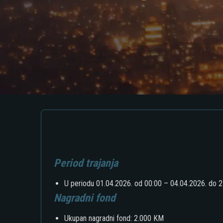
Period trajanja
U periodu 01.04.2026. od 00:00 – 04.04.2026. do 2
Nagradni fond
Ukupan nagradni fond: 2.000 KM