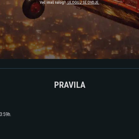
Već imaš nalog?
ULOGUJ SE OVDJE
PRAVILA
3:59h.