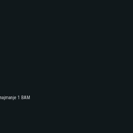
li najmanje 1 BAM