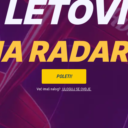
LETOVI
A RADA
POLETI!
Već imaš nalog?
ULOGUJ SE OVDJE