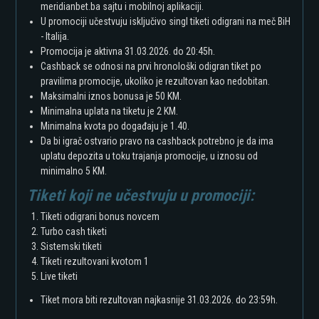
meridianbet.ba sajtu i mobilnoj aplikaciji.
U promociji učestvuju isključivo singl tiketi odigrani na meč BiH
- Italija.
Promocija je aktivna 31.03.2026. do 20:45h.
Cashback se odnosi na prvi hronološki odigran tiket po
pravilima promocije, ukoliko je rezultovan kao nedobitan.
Maksimalni iznos bonusa je 50 KM.
Minimalna uplata na tiketu je 2 KM.
Minimalna kvota po događaju je 1.40.
Da bi igrač ostvario pravo na cashback potrebno je da ima
uplatu depozita u toku trajanja promocije, u iznosu od
minimalno 5 KM.
Tiketi koji ne učestvuju u promociji:
Tiketi odigrani bonus novcem
Turbo cash tiketi
Sistemski tiketi
Tiketi rezultovani kvotom 1
Live tiketi
Tiket mora biti rezultovan najkasnije 31.03.2026. do 23:59h.