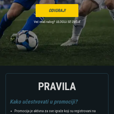
ODIGRAJ!
Već imaš nalog?
ULOGUJ SE OVDJE
PRAVILA
Kako učestvovati u promociji?
Promocija je aktivna za sve igrače koji su registrovani na