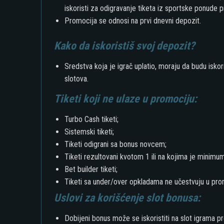
iskoristi za odigravanje tiketa iz sportske ponude pr
Promocija se odnosi na prvi dnevni depozit.
Kako da iskoristiš svoj depozit?
Sredstva koja je igrač uplatio, moraju da budu iskor
slotova.
Tiketi koji ne ulaze u promociju:
Turbo Cash tiketi;
Sistemski tiketi;
Tiketi odigrani sa bonus novcem;
Tiketi rezultovani kvotom 1 ili na kojima je minimu
Bet builder tiketi;
Tiketi sa under/over opkladama ne učestvuju u prom
Uslovi za korišćenje slot bonusa:
Dobijeni bonus može se iskoristiti na slot igrama p