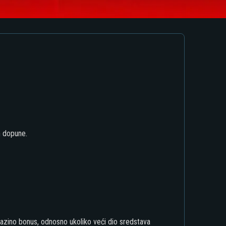
an dopune.
 kazino bonus, odnosno ukoliko veći dio sredstava