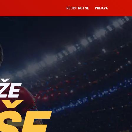
REGISTRUJ SE
PRIJAVA
ŽE
ŠE