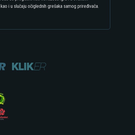
ao i u slučaju očiglednih grešaka samog priređivača.