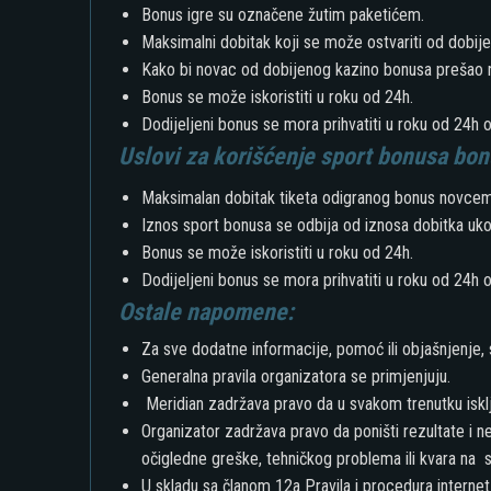
Bonus igre su označene žutim paketićem.
Maksimalni dobitak koji se može ostvariti od dobi
Kako bi novac od dobijenog kazino bonusa prešao na
Bonus se može iskoristiti u roku od 24h.
Dodijeljeni bonus se mora prihvatiti u roku od 24h 
Uslovi za korišćenje sport bonusa bon
Maksimalan dobitak tiketa odigranog bonus novcem
Iznos sport bonusa se odbija od iznosa dobitka uko
Bonus se može iskoristiti u roku od 24h.
Dodijeljeni bonus se mora prihvatiti u roku od 24h 
Ostale napomene:
Za sve dodatne informacije, pomoć ili objašnjenje, s
Generalna pravila organizatora se primjenjuju.
Meridian zadržava pravo da u svakom trenutku iskl
Organizator zadržava pravo da poništi rezultate i ne 
očigledne greške, tehničkog problema ili kvara na saj
U skladu sa članom 12a Pravila i procedura internet