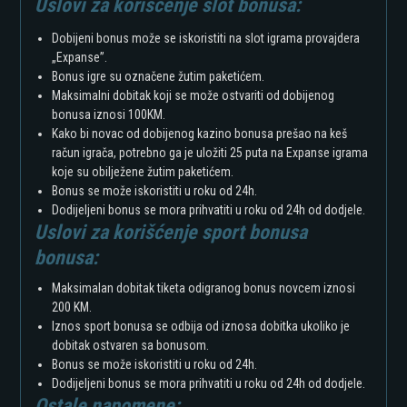
Uslovi za korišćenje slot bonusa:
Dobijeni bonus može se iskoristiti na slot igrama provajdera
„Expanse”.
Bonus igre su označene žutim paketićem.
Maksimalni dobitak koji se može ostvariti od dobijenog
bonusa iznosi 100KM.
Kako bi novac od dobijenog kazino bonusa prešao na keš
račun igrača, potrebno ga je uložiti 25 puta na Expanse igrama
koje su obilježene žutim paketićem.
Bonus se može iskoristiti u roku od 24h.
Dodijeljeni bonus se mora prihvatiti u roku od 24h od dodjele.
Uslovi za korišćenje sport bonusa
bonusa:
Maksimalan dobitak tiketa odigranog bonus novcem iznosi
200 KM.
Iznos sport bonusa se odbija od iznosa dobitka ukoliko je
dobitak ostvaren sa bonusom.
Bonus se može iskoristiti u roku od 24h.
Dodijeljeni bonus se mora prihvatiti u roku od 24h od dodjele.
Ostale napomene: