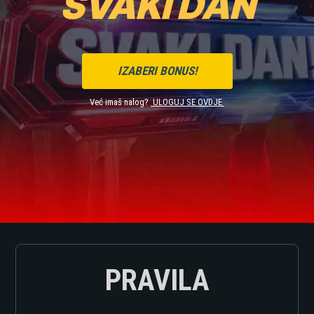
SVAKI DAN
IZABERI BONUS!
Već imaš nalog?
ULOGUJ SE OVDJE
PRAVILA