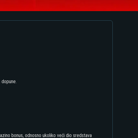
an dopune.
 kazino bonus, odnosno ukoliko veći dio sredstava