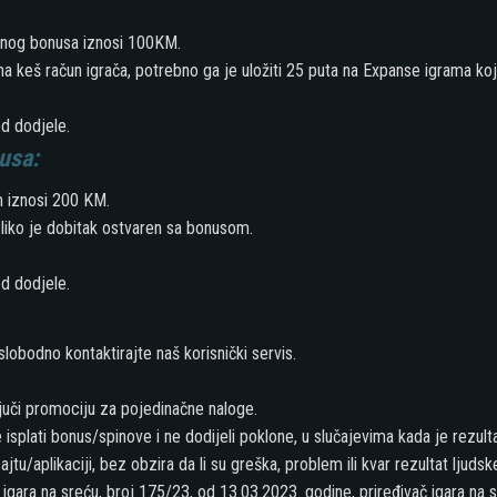
jenog bonusa iznosi 100KM.
 keš račun igrača, potrebno ga je uložiti 25 puta na Expanse igrama ko
od dodjele.
usa:
 iznosi 200 KM.
liko je dobitak ostvaren sa bonusom.
od dodjele.
lobodno kontaktirajte naš korisnički servis.
juči promociju za pojedinačne naloge.
isplati bonus/spinove i ne dodijeli poklone, u slučajevima kada je rezulta
tu/aplikaciji, bez obzira da li su greška, problem ili kvar rezultat ljuds
 igara na sreću, broj 175/23, od 13.03.2023. godine, priređivač igara na 