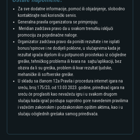
Za sve dodatne informacije, pomoć ili objašnjenje, slobodno
kontaktirajte naš korisnički servis.
Generalna pravila organizatora se primjenjuju.
Meridian zadržava pravo da u svakom trenutku isključi
promociju za pojedinačne naloge.
Organizator zadržava pravo da poništi rezultate i ne isplati
bonus/spinove i ne dodijeli poklone, u slučajevima kada je
rezultat igrača dijelom ili u potpunosti proistekao iz očigledne
greške, tehničkog problema ili kvara na sajtu/aplikaciji, bez
obzira da li su greška, problem ili kvar rezultat ljudske,
mehaničke ili softverske greške.
U skladu sa članom 12a Pravila i procedura internet igara na
sreću, broj 175/23, od 13.03.2023. godine, priređivač igara na
sreću će proglasiti kao nevažeću igru i u svakom drugom
slučaju kada igrač postupa suprotno gore navedenim pravilima
i važećim zakonskim i podzakonskim opštim aktima, kao i u
slučaju očiglednih grešaka samog priređivača.