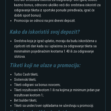
kazino bonus, odnosno ukoliko veći dio sredstava iskoristi za
odigravanje tiketa iz sportske ponude priređivača, igrač će
dobiti sport bonus).
Promocija se odnosi na prvi dnevni depozit.
Kako da iskoristiš svoj depozit?
Sredstva koja je igrač uplatio, moraju da budu iskorišćena u
cijelosti isti dan kada su i uplaćena za odigravanje tiketa sa
minimalnim pojedinačnim kvotama 1.40 ili za odigravanje
slotova.
Tiketi koji ne ulaze u promociju:
Turbo Cash tiketi;
Sistemski tiketi;
Tiketi odigrani sa bonus novcem;
Tiketi rezultovani kvotom 1 ili na kojima je minimum jedan par
rezultovan kvotom 1;
Bet builder tiketi;
Tiketi sa under/over opkladama ne učestvuju u promociji.